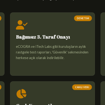
DENETİM
Bağımsız 3. Taraf Onayı
eCOGRA ve iTech Labs gibi kuruluşların aylık
rastgele test raporları, 'Güvenlik' sekmesinden
herkese açık olarak indirilebilir.
CANLI VERİ