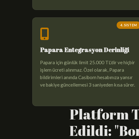
4. SİSTEM
Papara Entegrasyon Derinliği
Papara için günlük limit 25.000 TL'dir ve hiçbir
işlem ücreti alınmaz. Özel olarak, Papara
bildirimleri anında Casibom hesabınıza yansır
ve bakiye güncellemesi 3 saniyeden kısa sürer.
Platform T
Edildi: "B