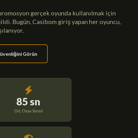
 promosyon gerçek oyunda kullanılmak için
ildi. Bugün, Casibom giriş yapan her oyuncu,
ılanıyor.
venliğini Görün
85 sn
Ort. Onay Süresi