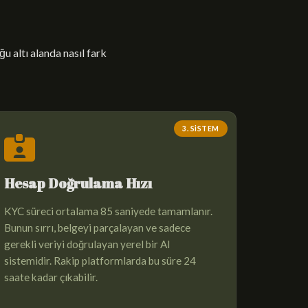
u altı alanda nasıl fark
3. SİSTEM
Hesap Doğrulama Hızı
KYC süreci ortalama 85 saniyede tamamlanır.
Bunun sırrı, belgeyi parçalayan ve sadece
gerekli veriyi doğrulayan yerel bir AI
sistemidir. Rakip platformlarda bu süre 24
saate kadar çıkabilir.