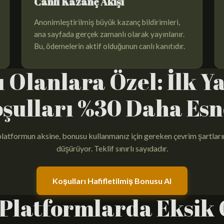
Canlı Kazanç Akışı
Anonimleştirilmiş büyük kazanç bildirimleri,
ana sayfada gerçek zamanlı olarak yayınlanır.
Bu, ödemelerin aktif olduğunun canlı kanıtıdır.
ı Olanlara Özel: İlk Y
şulları %30 Daha Es
 platformun aksine, bonusu kullanmanız için gereken çevrim şartları
düşürüyor. Teklif sınırlı sayıdadır.
Koşulları Hafifletilmiş Bonusu Al
 Platformlarda Eksik 