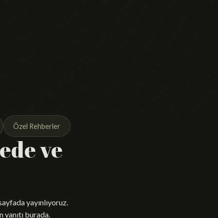
Özel Rehberler
ede ve
sayfada yayınlıyoruz.
 yanıtı burada.