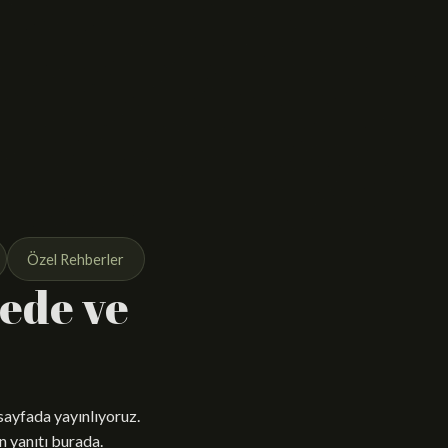
Özel Rehberler
ede ve
sayfada yayınlıyoruz.
 yanıtı burada.