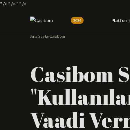
" />
" />
"
" />
Platform
2026
Ana Sayfa
›
Casibom
Casibom S
"Kullanıl
Vaadi Ver