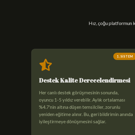
Hız, çoğu platformun ka
1. SİSTEM
Destek Kalite Derecelendirmesi
Her canlı destek görüşmesinin sonunda,
oyuncu 1-5 yıldız verebilir. Aylık ortalaması
%4.7'nin altına düşen temsilciler, zorunlu
yeniden eğitime alınır. Bu, geri bildirimin anında
iyileştirmeye dönüşmesini sağlar.