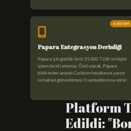
4. SİSTEM
Papara Entegrasyon Derinliği
Papara için günlük limit 25.000 TL'dir ve hiçbir
işlem ücreti alınmaz. Özel olarak, Papara
bildirimleri anında Casibom hesabınıza yansır
ve bakiye güncellemesi 3 saniyeden kısa sürer.
Platform T
Edildi: "B