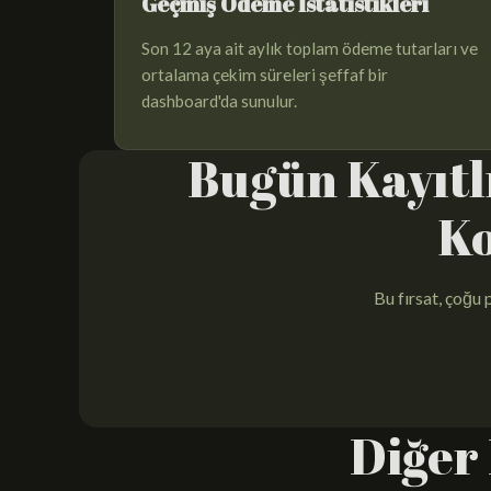
Geçmiş Ödeme İstatistikleri
Son 12 aya ait aylık toplam ödeme tutarları ve
ortalama çekim süreleri şeffaf bir
dashboard'da sunulur.
Bugün Kayıtl
Ko
Bu fırsat, çoğu
Diğer