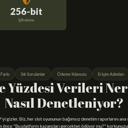
256-bit
Şifreleme
Farkı
Sık Sorulanlar
Ödeme Kılavuzu
Erişim Adımları
 Yüzdesi Verileri Ner
Nasıl Denetleniyor?
yi gizler. Biz, her slot oyununun bağımsız denetim raporlarını ana 
önce "Bu platform kazançları gerçekten ödüyor mu?" korkunuzun