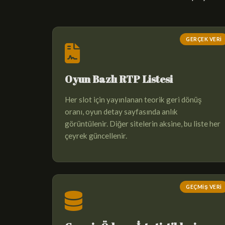
GERÇEK VERİ
Oyun Bazlı RTP Listesi
Her slot için yayınlanan teorik geri dönüş
oranı, oyun detay sayfasında anlık
görüntülenir. Diğer sitelerin aksine, bu liste her
çeyrek güncellenir.
GEÇMİŞ VERİ