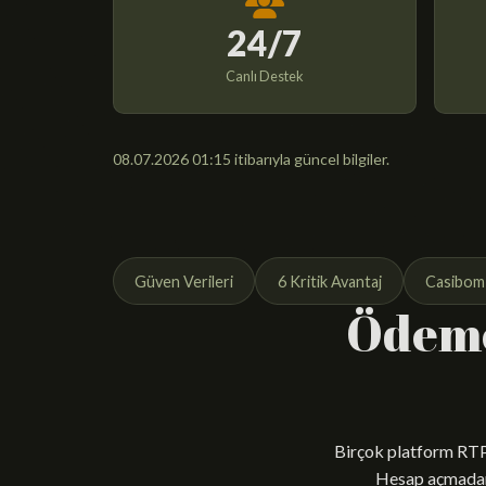
24/7
Canlı Destek
08.07.2026 01:15
itibarıyla güncel bilgiler.
İçindekiler
Güven Verileri
6 Kritik Avantaj
Casibom 
Ödeme
Birçok platform RTP'
Hesap açmadan 