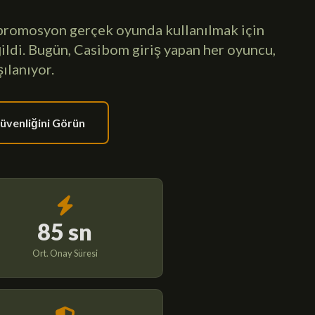
 promosyon gerçek oyunda kullanılmak için
ildi. Bugün, Casibom giriş yapan her oyuncu,
ılanıyor.
venliğini Görün
85 sn
Ort. Onay Süresi