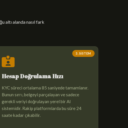
u altı alanda nasıl fark
3. SİSTEM
Hesap Doğrulama Hızı
KYC süreci ortalama 85 saniyede tamamlanır.
Bunun sırrı, belgeyi parçalayan ve sadece
gerekli veriyi doğrulayan yerel bir AI
sistemidir. Rakip platformlarda bu süre 24
saate kadar çıkabilir.