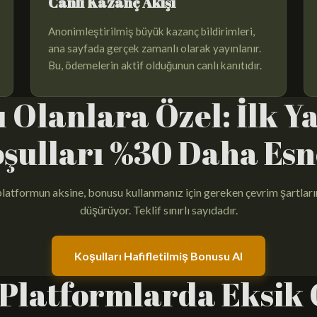
Canlı Kazanç Akışı
Anonimleştirilmiş büyük kazanç bildirimleri,
ana sayfada gerçek zamanlı olarak yayınlanır.
Bu, ödemelerin aktif olduğunun canlı kanıtıdır.
ı Olanlara Özel: İlk Y
şulları %30 Daha Es
 platformun aksine, bonusu kullanmanız için gereken çevrim şartları
düşürüyor. Teklif sınırlı sayıdadır.
Koşulları Hafifletilmiş Bonusu Al
 Platformlarda Eksik 