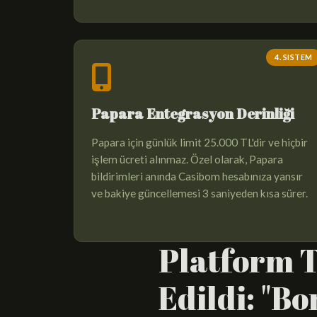
4. SİSTEM
Papara Entegrasyon Derinliği
Papara için günlük limit 25.000 TL'dir ve hiçbir
işlem ücreti alınmaz. Özel olarak, Papara
bildirimleri anında Casibom hesabınıza yansır
ve bakiye güncellemesi 3 saniyeden kısa sürer.
Platform T
Edildi: "B