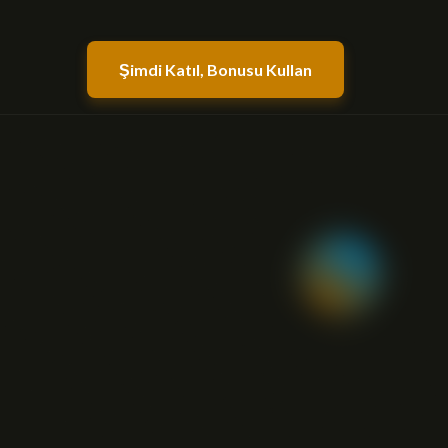
Şimdi Katıl, Bonusu Kullan