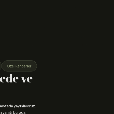
Özel Rehberler
ede ve
sayfada yayınlıyoruz.
 yanıtı burada.