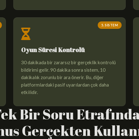
5. SİSTEM
Oyun Süresi Kontrolü
30 dakikada bir zararsız bir gerçeklik kontrolü
bildirimi gelir. 90 dakika sonra sistem, 10
dakikalık zorunlu bir ara önerir. Bu, diğer
platformlardaki pasif uyarılardan çok daha
etkilidir.
ek Bir Soru Etrafında
onus Gerçekten Kullanı