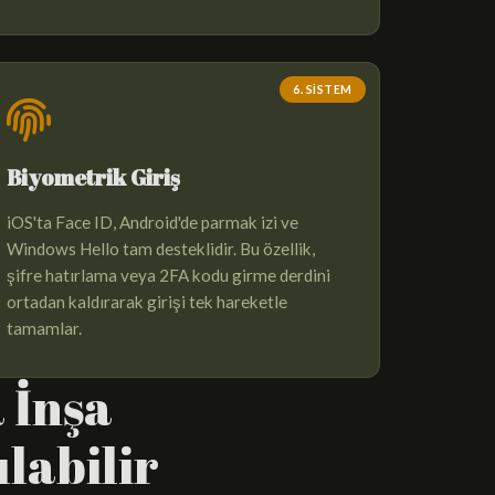
6. SİSTEM
Biyometrik Giriş
iOS'ta Face ID, Android'de parmak izi ve
Windows Hello tam desteklidir. Bu özellik,
şifre hatırlama veya 2FA kodu girme derdini
ortadan kaldırarak girişi tek hareketle
tamamlar.
 İnşa
labilir