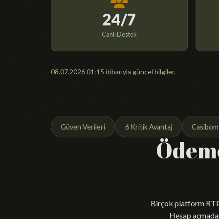
24/7
Canlı Destek
08.07.2026 01:15
itibarıyla güncel bilgiler.
İçindekiler
Güven Verileri
6 Kritik Avantaj
Casibom 
Ödeme
Birçok platform RTP'
Hesap açmadan 