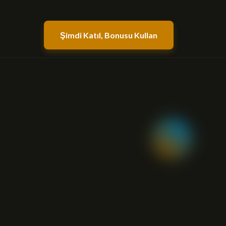
Şimdi Katıl, Bonusu Kullan