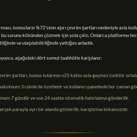
rması, bonusların %72'sinin aşırı çevrim şartları nedeniyle asla kul
u sorunu kökünden çözmek için yola çıktı. Onlarca platformu test
iğinde ve ulaşılabilirliğinde yattığını anladık.
yuncu, aşağıdaki dört somut taahhütle karşılanır:
rim şartları, bonus tutarının x25 katını asla geçmez (sektör ortal
maksimum 3 cümle ile özetlenir ve kullanıcı panelinde her zaman g
mum 7 gündür ve son 24 saatte otomatik hatırlatma gönderilir.
rçek parayla ayrı bir alanda gösterilir, karıştırma imkansızdır.