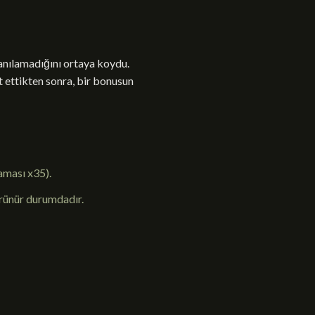
lanılamadığını ortaya koydu.
 ettikten sonra, bir bonusun
aması x35).
örünür durumdadır.