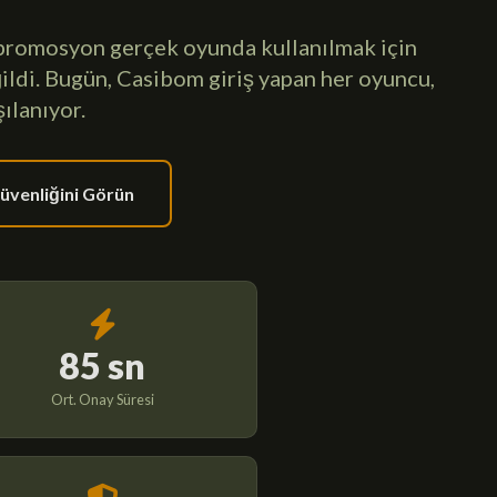
 promosyon gerçek oyunda kullanılmak için
ildi. Bugün, Casibom giriş yapan her oyuncu,
ılanıyor.
venliğini Görün
85 sn
Ort. Onay Süresi