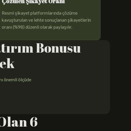
Çözülen Şikayet Oranı
Resmi şikayet platformlarında çözüme
kavuşturulan ve lehte sonuçlanan şikayetlerin
oranı (%98) düzenli olarak paylaşılır.
atırım Bonusu
nek
nı önemli ölçüde
Olan 6