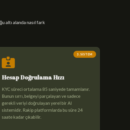
u altı alanda nasıl fark
3. SİSTEM
Hesap Doğrulama Hızı
KYC süreci ortalama 85 saniyede tamamlanır.
Bunun sırrı, belgeyi parçalayan ve sadece
gerekli veriyi doğrulayan yerel bir AI
sistemidir. Rakip platformlarda bu süre 24
saate kadar çıkabilir.