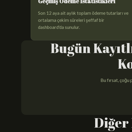
Geçmiş Ödeme İstatistikleri
Son 12 aya ait aylık toplam ödeme tutarları ve
ortalama çekim süreleri şeffaf bir
dashboard'da sunulur.
Bugün Kayıtl
Ko
Bu fırsat, çoğu
Diğer