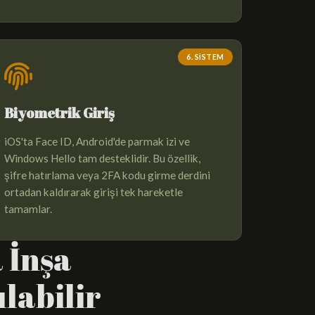
6. SİSTEM
Biyometrik Giriş
iOS'ta Face ID, Android'de parmak izi ve
Windows Hello tam desteklidir. Bu özellik,
şifre hatırlama veya 2FA kodu girme derdini
ortadan kaldırarak girişi tek hareketle
tamamlar.
 İnşa
labilir