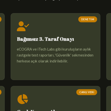
DENETİM
Bağımsız 3. Taraf Onayı
eCOGRA ve iTech Labs gibi kuruluşların aylık
rastgele test raporları, 'Güvenlik' sekmesinden
herkese açık olarak indirilebilir.
CANLI VERİ