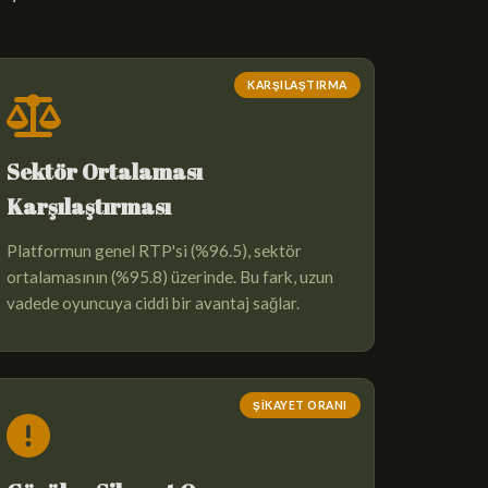
KARŞILAŞTIRMA
Sektör Ortalaması
Karşılaştırması
Platformun genel RTP'si (%96.5), sektör
ortalamasının (%95.8) üzerinde. Bu fark, uzun
vadede oyuncuya ciddi bir avantaj sağlar.
ŞİKAYET ORANI