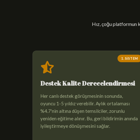
Hız, çoğu platformun ka
1. SİSTEM
Destek Kalite Derecelendirmesi
Her canlı destek görüşmesinin sonunda,
oyuncu 1-5 yıldız verebilir. Aylık ortalaması
%4.7'nin altına düşen temsilciler, zorunlu
yeniden eğitime alınır. Bu, geri bildirimin anında
iyileştirmeye dönüşmesini sağlar.