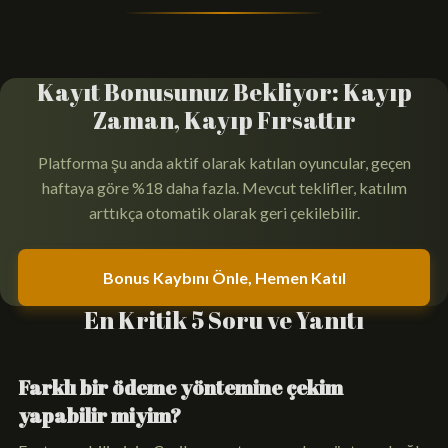
Kayıt Bonusunuz Bekliyor: Kayıp
Zaman, Kayıp Fırsattır
Platforma şu anda aktif olarak katılan oyuncular, geçen
haftaya göre %18 daha fazla. Mevcut teklifler, katılım
arttıkça otomatik olarak geri çekilebilir.
Bonus Kaybını Önle, Hemen Katıl
En Kritik 5 Soru ve Yanıtı
Farklı bir ödeme yöntemine çekim
yapabilir miyim?