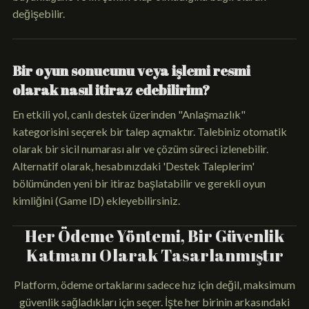
değişebilir.
Bir oyun sonucunu veya işlemi resmi
olarak nasıl itiraz edebilirim?
En etkili yol, canlı destek üzerinden "Anlaşmazlık"
kategorisini seçerek bir talep açmaktır. Talebiniz otomatik
olarak bir sicil numarası alır ve çözüm süreci izlenebilir.
Alternatif olarak, hesabınızdaki 'Destek Taleplerim'
bölümünden yeni bir itiraz başlatabilir ve gerekli oyun
kimliğini (Game ID) ekleyebilirsiniz.
Her Ödeme Yöntemi, Bir Güvenlik
Katmanı Olarak Tasarlanmıştır
Platform, ödeme ortaklarını sadece hız için değil, maksimum
güvenlik sağladıkları için seçer. İşte her birinin arkasındaki