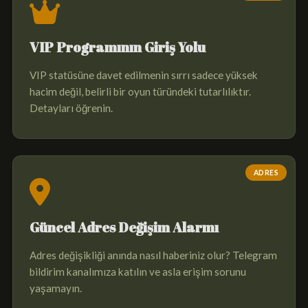
VIP Programının Giriş Yolu
VIP statüsüne davet edilmenin sırrı sadece yüksek
hacim değil, belirli bir oyun türündeki tutarlılıktır.
Detayları öğrenin.
ADRES
Güncel Adres Değişim Alarmı
Adres değişikliği anında nasıl haberiniz olur? Telegram
bildirim kanalımıza katılın ve asla erişim sorunu
yaşamayın.