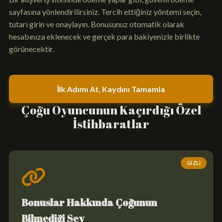
sayfasına yönlendirilirsiniz. Tercih ettiğiniz yöntemi seçin,
tutarı girin ve onaylayın. Bonusunuz otomatik olarak
hesabınıza eklenecek ve gerçek para bakiyenizle birlikte
görünecektir.
İlk Adımı At, Kaydını Tamamla
Çoğu Oyuncunun Kaçırdığı Özel
İstihbaratlar
GİZLİ
Bonuslar Hakkında Çoğunun
Bilmediği Şey