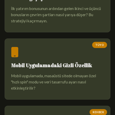
İlk yatırım bonusunun ardından gelen ikinci ve üçüncü
bonusların çevrim şartları nasıl yarıya düşer? Bu
stratejiyi kaçırmayın.
TÜYO
Mobil Uygulamadaki Gizli Özellik
Mobil uygulamada, masaüstü sitede olmayan özel
"hızlı spin" modu ve veri tasarrufu ayarı nasıl
etkinleştirilir?
REHBER