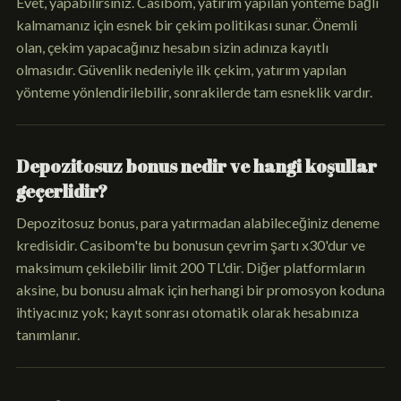
Evet, yapabilirsiniz. Casibom, yatırım yapılan yönteme bağlı
kalmamanız için esnek bir çekim politikası sunar. Önemli
olan, çekim yapacağınız hesabın sizin adınıza kayıtlı
olmasıdır. Güvenlik nedeniyle ilk çekim, yatırım yapılan
yönteme yönlendirilebilir, sonrakilerde tam esneklik vardır.
Depozitosuz bonus nedir ve hangi koşullar
geçerlidir?
Depozitosuz bonus, para yatırmadan alabileceğiniz deneme
kredisidir. Casibom'te bu bonusun çevrim şartı x30'dur ve
maksimum çekilebilir limit 200 TL'dir. Diğer platformların
aksine, bu bonusu almak için herhangi bir promosyon koduna
ihtiyacınız yok; kayıt sonrası otomatik olarak hesabınıza
tanımlanır.